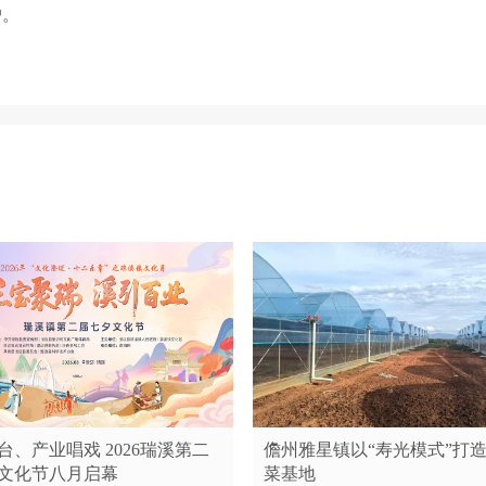
户。
台、产业唱戏 2026瑞溪第二
儋州雅星镇以“寿光模式”打
文化节八月启幕
菜基地