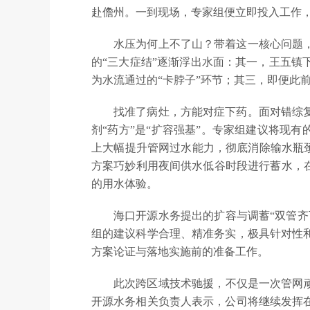
赴儋州。一到现场，专家组便立即投入工作，
水压为何上不了山？带着这一核心问题
的“三大症结”逐渐浮出水面：其一，王五镇
为水流通过的“卡脖子”环节；其三，即便此
找准了病灶，方能对症下药。面对错综
剂“药方”是“扩容强基”。专家组建议将现有
上大幅提升管网过水能力，彻底消除输水瓶颈
方案巧妙利用夜间供水低谷时段进行蓄水，
的用水体验。
海口开源水务提出的扩容与调蓄“双管
组的建议科学合理、精准务实，极具针对性
方案论证与落地实施前的准备工作。
此次跨区域技术驰援，不仅是一次管网
开源水务相关负责人表示，公司将继续发挥