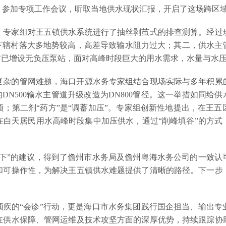
参加专项工作会议，听取当地供水现状汇报，开启了这场跨区域
，专家组对王五镇供水系统进行了抽丝剥茧式的排查测算。经过
下辖村落大多地势较高，高差导致输水阻力过大；其二，供水主管
前已增设无负压泵站，面对高峰时段巨大的用水需求，水量与水
复杂的管网难题，海口开源水务专家组结合现场实际与多年积累
的DN500输水主管道升级改造为DN800管径。这一举措如同给
；第二剂“药方”是“调蓄加压”。专家组创新性地提出，在王
在白天居民用水高峰时段集中加压供水，通过“削峰填谷”的方式
齐下”的建议，得到了儋州市水务局及儋州粤海水务公司的一致认
和可操作性，为解决王五镇供水难题提供了清晰的路径。下一步
顽疾的“会诊”行动，更是海口市水务集团践行国企担当、输出专
在供水保障、管网运维及技术攻坚方面的深厚优势，持续跟踪协