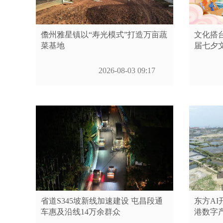
儋州雅星镇以“寿光模式”打造万亩蔬
文化搭台
菜基地
届七夕
2026-08-03 09:17
省道S345坡新线加速建设 屯昌段通
东方AI
车惠及沿线14万余群众
港数字