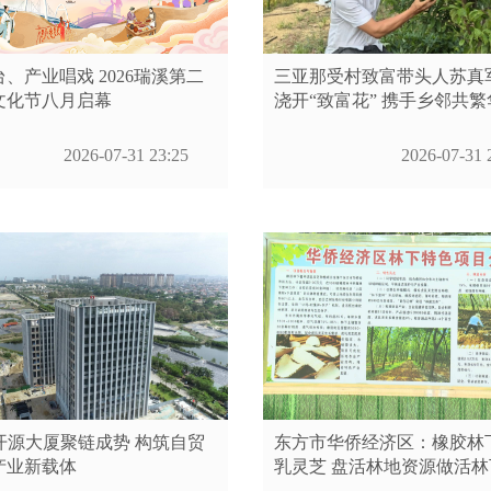
、产业唱戏 2026瑞溪第二
三亚那受村致富带头人苏真
文化节八月启幕
浇开“致富花” 携手乡邻共繁
2026-07-31 23:25
2026-07-31 
开源大厦聚链成势 构筑自贸
东方市华侨经济区：橡胶林
产业新载体
乳灵芝 盘活林地资源做活