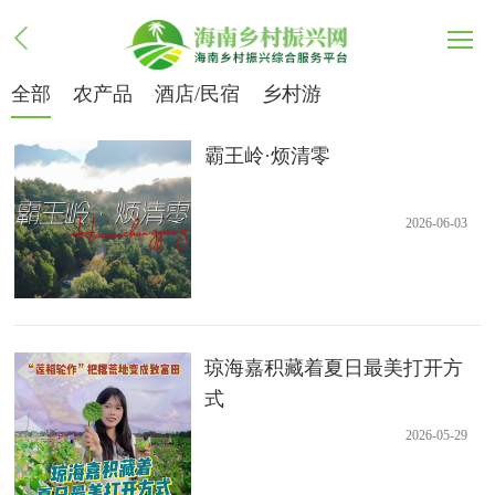
全部
农产品
酒店/民宿
乡村游
霸王岭·烦清零
2026-06-03
琼海嘉积藏着夏日最美打开方
式
2026-05-29