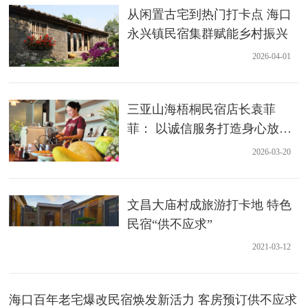
从闲置古宅到热门打卡点 海口
永兴镇民宿集群赋能乡村振兴
2026-04-01
三亚山海梧桐民宿店长袁菲
菲： 以诚信服务打造身心放松
的静谧栖居地
2026-03-20
文昌大庙村成旅游打卡地 特色
民宿“供不应求”
2021-03-12
海口百年老宅爆改民宿焕发新活力 客房预订供不应求