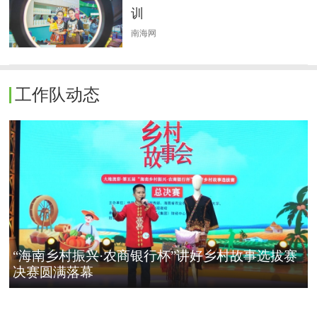
训
南海网
工作队动态
“海南乡村振兴·农商银行杯”讲好乡村故事选拔赛
决赛圆满落幕