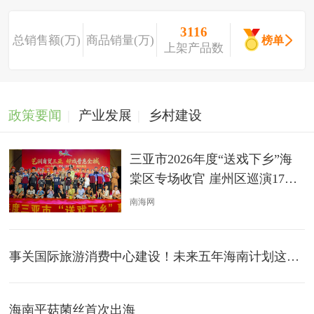
3116
总销售额(万)
商品销量(万)
榜单
上架产品数
政策要闻
产业发展
乡村建设
三亚市​2026年度“送戏下乡”海
棠区专场收官 崖州区巡演17日
开启
南海网
事关国际旅游消费中心建设！未来五年海南计划这样干→
海南平菇菌丝首次出海