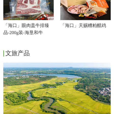
「海口」眼肉盖牛排臻
「海口」天赐糟粕醋鸡
品-200g装-海垦和牛
文旅产品