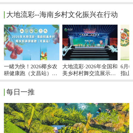
大地流彩--海南乡村文化振兴在行动
一睹为快！2026椰乡农
大地流彩·2026年全国和
6月
耕健康跑（文昌站）奖
美乡村村舞交流展示活
指山
牌惊艳亮相
动启幕 海南代表队精彩
亮相
每日一推