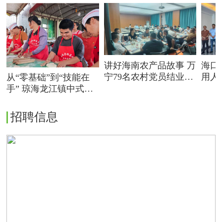
讲好海南农产品故事 万
海口
宁79名农村党员结业农
用人
从“零基础”到“技能在
产品营销表达能力提升
赋能
手” 琼海龙江镇中式面
专题培训
点师培训拓宽群众就业
增收路
招聘信息