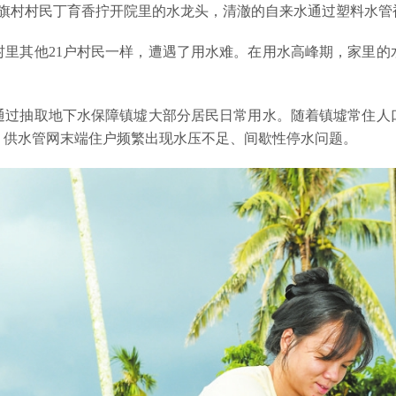
红旗村村民丁育香拧开院里的水龙头，清澈的自来水通过塑料水
村里其他21户村民一样，遭遇了用水难。在用水高峰期，家里的
。
，通过抽取地下水保障镇墟大部分居民日常用水。随着镇墟常住
，供水管网末端住户频繁出现水压不足、间歇性停水问题。