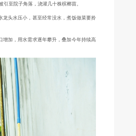
管被引至院子角落，浇灌几十株槟榔苗。
水龙头水压小，甚至经常没水，煮饭做菜要拎
人口增加，用水需求逐年攀升，叠加今年持续高