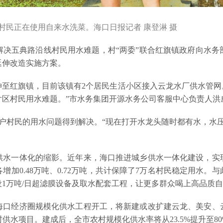
村民正在使用自来水洗菜。海口日报记者 康登淋 摄
解决五典路沿线村民用水难题，村“两委”联合红旗镇政府向水务
延伸改造实施方案。
至红旗镇，目前该镇有2个居民生活小区接入云龙水厂供水管网。
片区村民用水难题。”市水务集团开源水务公司客服中心负责人洪
2户村民的用水问题得到解决。“现在打开水龙头随时都有水，水
供水一体化的缩影。近年来，海口推进城乡供水一体化建设，实
加0.48万吨、0.72万吨，共计保障了7万名村民稳定用水
1万吨/日超滤膜设备及取水配套工程，让更多群众喝上高品质
，海口经济圈规模化供水工程开工，将新建或改扩建云龙、美安、云
供水项目。建成后，全市农村规模化供水率将从23.5%提升至8