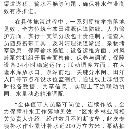
渠道淤积、输水不畅等问题，确保补水作业高
效有序推进。
在具体施策过程中，一系列硬核举措落地
见效，全方位筑牢农田灌溉保障防线。人力管
护方面，实行干支渠分段包干责任制，巡查人
员随身携带工具，及时清理渠道淤泥、杂物堵
塞隐患，保障输水畅通；设备运维方面，对凤
岭泵站机组开展全面检修、保养与调试，保障
设备24小时稳定运行；联动调度方面，在大
隆水库放水口、泵站前池、关键分水闸、田洋
入口等节点布设水位监测点，通过线上群组实
时报备数据、共享信息，实现上下游联动协
同、水量动态精准调配。
“全体值守人员坚守岗位、连续作战，全
力保障补水工作落地见效。”区水务林业局相
关负责人介绍。经过数月不间断攻坚，此次专
项补水作业累计补水近200万立方米，泵站抽