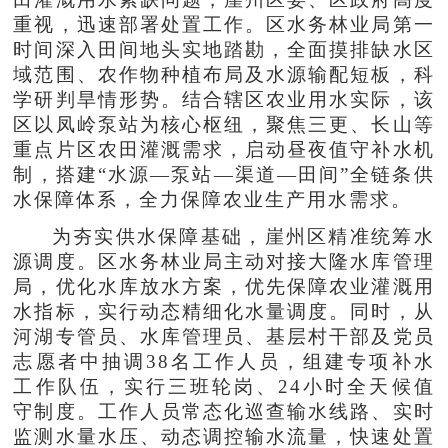
重视，迅速部署处置工作。区水务林业局第一
时间深入田间地头实地踏勘，全面摸排缺水区
域范围、农作物种植布局及水源输配短板，科
学研判旱情形势。结合辖区农业用水实际，该
区以凤岭泵站为核心枢纽，聚焦三更、长山等
重点片区农田灌溉需求，启动昼夜值守补水机
制，搭建“水源—泵站—渠道—田间”全链条供
水保障体系，全力保障农业生产用水需求。
为夯实供水保障基础，崖州区精准统筹水
源调度。区水务林业局主动对接大隆水库管理
局，优化水库放水方案，优先保障农业灌溉用
水指标，实行动态精细化水量调度。同时，从
河湖专管员、水库管理员、基层村干部及党员
志愿者中抽调38名工作人员，组建专项补水
工作队伍，实行三班轮岗、24小时全天候值
守制度。工作人员常态化巡查输水线路、实时
监测水量水压、动态调控输水流量，快速处置