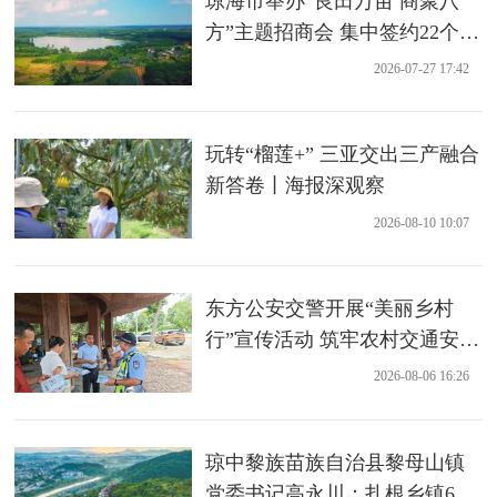
琼海市举办“良田万亩 商聚八
方”主题招商会 集中签约22个农
业项目
2026-07-27 17:42
玩转“榴莲+” 三亚交出三产融合
新答卷丨海报深观察
2026-08-10 10:07
东方公安交警开展“美丽乡村
行”宣传活动 筑牢农村交通安全
防线
2026-08-06 16:26
琼中黎族苗族自治县黎母山镇
党委书记高永川：扎根乡镇6