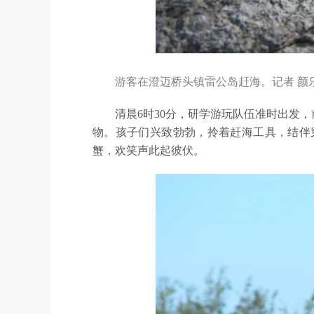
游客在澄迈桥头镇雷公岛赶海。记者 颜乐
清晨6时30分，研学游玩队伍准时出发
物。孩子们兴致勃勃，拎着赶海工具，结伴
蟹，欢笑声此起彼伏。