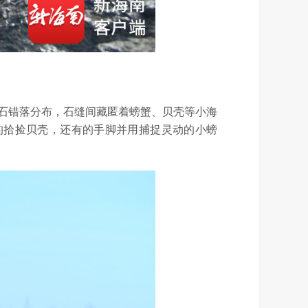
礁石错落分布，石缝间藏匿着螃蟹、贝壳等小海
的拾捡贝壳，还有的手脚并用捕捉灵动的小螃