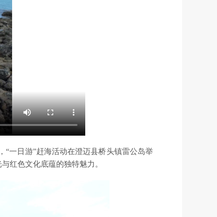
一，“一日游”赶海活动在澄迈县桥头镇雷公岛举
光与红色文化底蕴的独特魅力。