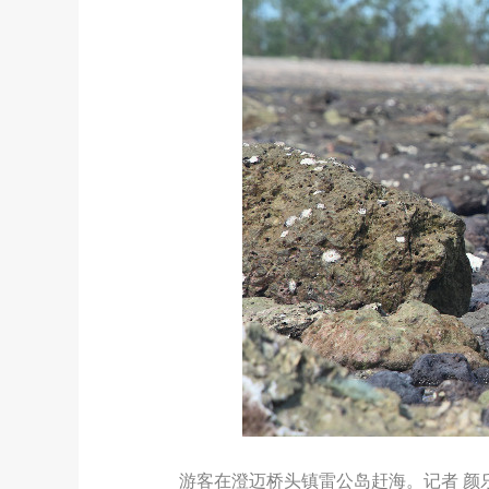
游客在澄迈桥头镇雷公岛赶海。记者 颜乐