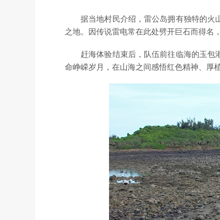
据当地村民介绍，雷公岛拥有独特的火
之地。因传说雷电常在此处劈开巨石而得名，
赶海体验结束后，队伍前往临海的玉包
命峥嵘岁月，在山海之间感悟红色精神、厚