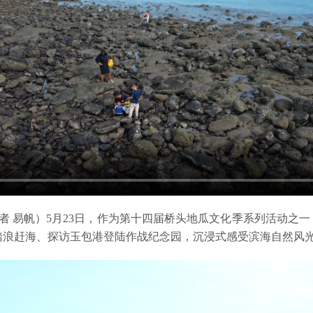
记者 易帆）5月23日，作为第十四届桥头地瓜文化季系列活动之
踏浪赶海、探访玉包港登陆作战纪念园，沉浸式感受滨海自然风