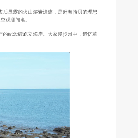
去后显露的火山熔岩遗迹，是赶海拾贝的理想
星空观测闻名。
严的纪念碑屹立海岸。大家漫步园中，追忆革