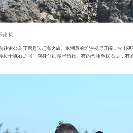
驰 摄
，前往雷公岛开启趣味赶海之旅。退潮后的滩涂视野开阔，火山
穿梭于礁石之间，俯身仔细搜寻猎物。有的弯腰翻找石块，有