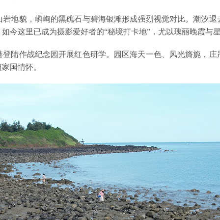
山岩地貌，嶙峋的黑礁石与碧海银滩形成强烈视觉对比。潮汐退
如今这里已成为摄影爱好者的“秘境打卡地”，尤以瑰丽晚霞与
港登陆作战纪念园开展红色研学。园区海天一色、风光旖旎，庄
植家国情怀。