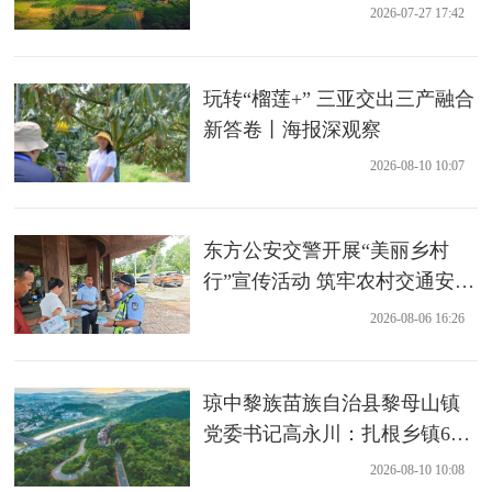
业项目
2026-07-27 17:42
玩转“榴莲+” 三亚交出三产融合
新答卷丨海报深观察
2026-08-10 10:07
东方公安交警开展“美丽乡村
行”宣传活动 筑牢农村交通安全
防线
2026-08-06 16:26
琼中黎族苗族自治县黎母山镇
党委书记高永川：扎根乡镇6
年，把党建优势转化为富民实
2026-08-10 10:08