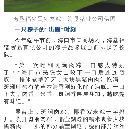
海垦福猪黑猪肉粽。海垦猪业公司供图
一只粽子的“出圈”时刻
今年端午节前，海口市某商场内，海垦福
猪贸易有限公司的粽子品鉴展台前排起了长
队。
“第一次吃到斑斓肉粽，口感太特别
了！”海口市民陈女士咬下一口后连连赞
叹，“糯米软糯弹牙，大块黑猪肉肉汁饱满，
斑斓叶独有的草本清香刚好化解了油腻。一口
下去，肉香、米香、斑斓香层层叠加，越吃越
有味道。”
展台上，斑斓肉粽、椰香紫米粽一字排
开。剥开斑斓肉粽，晶莹剔透的糯米裹着大块
黑猪肉——肥的部分晶莹剔透，瘦的部分丝丝