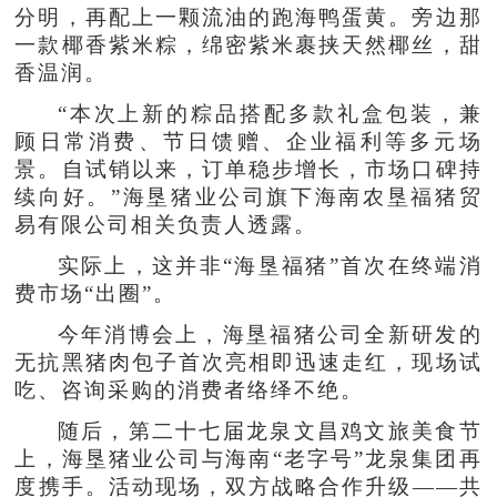
分明，再配上一颗流油的跑海鸭蛋黄。旁边那
一款椰香紫米粽，绵密紫米裹挟天然椰丝，甜
香温润。
“本次上新的粽品搭配多款礼盒包装，兼
顾日常消费、节日馈赠、企业福利等多元场
景。自试销以来，订单稳步增长，市场口碑持
续向好。”海垦猪业公司旗下海南农垦福猪贸
易有限公司相关负责人透露。
实际上，这并非“海垦福猪”首次在终端消
费市场“出圈”。
今年消博会上，海垦福猪公司全新研发的
无抗黑猪肉包子首次亮相即迅速走红，现场试
吃、咨询采购的消费者络绎不绝。
随后，第二十七届龙泉文昌鸡文旅美食节
上，海垦猪业公司与海南“老字号”龙泉集团再
度携手。活动现场，双方战略合作升级——共