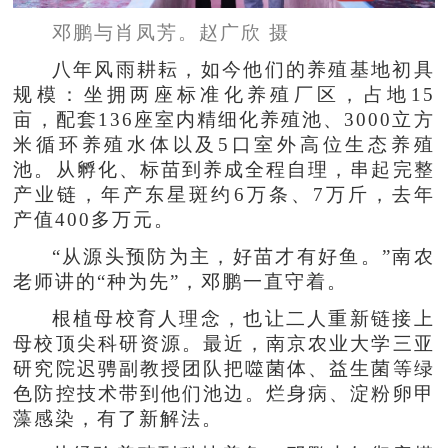
邓鹏与肖凤芳。赵广欣 摄
八年风雨耕耘，如今他们的养殖基地初具
规模：坐拥两座标准化养殖厂区，占地15
亩，配套136座室内精细化养殖池、3000立方
米循环养殖水体以及5口室外高位生态养殖
池。从孵化、标苗到养成全程自理，串起完整
产业链，年产东星斑约6万条、7万斤，去年
产值400多万元。
“从源头预防为主，好苗才有好鱼。”南农
老师讲的“种为先”，邓鹏一直守着。
根植母校育人理念，也让二人重新链接上
母校顶尖科研资源。最近，南京农业大学三亚
研究院迟骋副教授团队把噬菌体、益生菌等绿
色防控技术带到他们池边。烂身病、淀粉卵甲
藻感染，有了新解法。