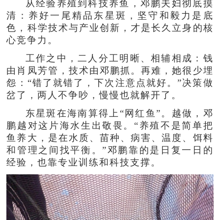
从经验养殖到科技养鱼，邓鹏夫妇彻底摸
清：养好一尾精品东星斑，坚守和毅力是底
色，科学技术与产业创新，才是长久立身的核
心竞争力。
工作之中，二人分工明晰、相辅相成：钱
由肖凤芳管，技术由邓鹏抓。再难，她很少埋
怨：“错了就错了，下次注意点就好。”决策做
岔了，两人不争吵，慢慢也就解开了。
东星斑在海南算得上“网红鱼”。越做，邓
鹏越对这片海水生出敬畏。“养殖不是简单把
鱼养大，是在水质、苗种、病害、温度、饵料
和管理之间找平衡。”邓鹏靠的是日复一日的
经验，也靠专业训练和科技支撑。