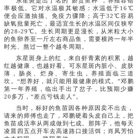
东星斑是出了名的“娇贵鱼种”，养殖容错
率极低。它对水温极其敏感：水温低于16℃
便会应激抽搐、免疫力骤降；高于32℃容易
缺氧批量死亡，最适宜生长的水温区间仅狭窄
的28-29℃。生长周期更是漫长，从米粒大小
的鱼卵养至一斤左右商品鱼，需要横跨一年半
时光、熬过一整个越冬周期。
东星斑身上的红，来自虾青素的积累，越
红越健康，也越好看。可东星斑内脏小、皮肤
薄，肠炎、烂身、寄生虫，养殖面临三道
坎。“想养好，就只能用最健康的模式。”邓鹏
第一年养殖，临出手出了岔子，比预期少赚
20多万，“差点亏钱走人”。
当时，标好的鱼苗因各种原因卖不出去，
请来的师傅也走了，邓鹏硬着头皮自己上，把
鱼苗成活率从两成做到七成。那阵子，他每天
凌晨四五点开车去高速路口接活饵；肖凤芳怕