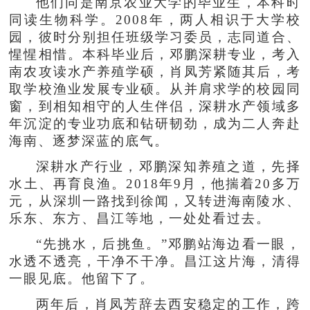
他们同是南京农业大学的毕业生，本科时
同读生物科学。2008年，两人相识于大学校
园，彼时分别担任班级学习委员，志同道合、
惺惺相惜。本科毕业后，邓鹏深耕专业，考入
南农攻读水产养殖学硕，肖凤芳紧随其后，考
取学校渔业发展专业硕。从并肩求学的校园同
窗，到相知相守的人生伴侣，深耕水产领域多
年沉淀的专业功底和钻研韧劲，成为二人奔赴
海南、逐梦深蓝的底气。
深耕水产行业，邓鹏深知养殖之道，先择
水土、再育良渔。2018年9月，他揣着20多万
元，从深圳一路找到徐闻，又转进海南陵水、
乐东、东方、昌江等地，一处处看过去。
“先挑水，后挑鱼。”邓鹏站海边看一眼，
水透不透亮，干净不干净。昌江这片海，清得
一眼见底。他留下了。
两年后，肖凤芳辞去西安稳定的工作，跨