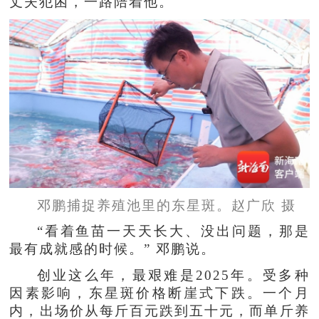
丈夫犯困，一路陪着他。
邓鹏捕捉养殖池里的东星斑。赵广欣 摄
“看着鱼苗一天天长大、没出问题，那是
最有成就感的时候。” 邓鹏说。
创业这么年，最艰难是2025年。受多种
因素影响，东星斑价格断崖式下跌。一个月
内，出场价从每斤百元跌到五十元，而单斤养