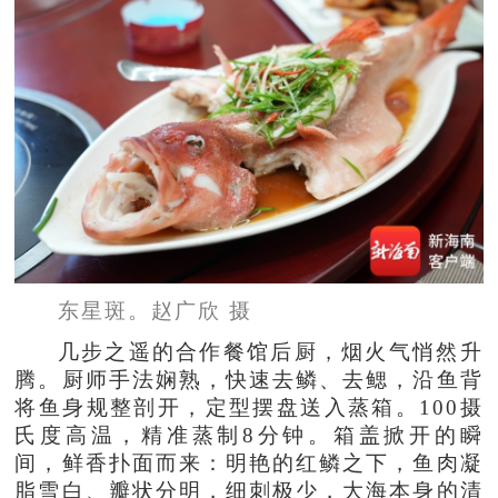
东星斑。赵广欣 摄
几步之遥的合作餐馆后厨，烟火气悄然升
腾。厨师手法娴熟，快速去鳞、去鳃，沿鱼背
将鱼身规整剖开，定型摆盘送入蒸箱。100摄
氏度高温，精准蒸制8分钟。箱盖掀开的瞬
间，鲜香扑面而来：明艳的红鳞之下，鱼肉凝
脂雪白、瓣状分明，细刺极少，大海本身的清