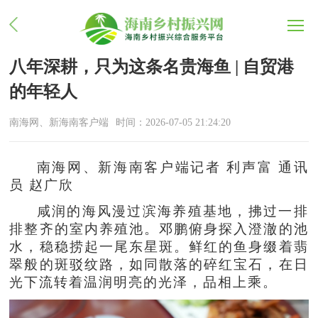
八年深耕，只为这条名贵海鱼 | 自贸港
的年轻人
南海网、新海南客户端
时间：2026-07-05 21:24:20
南海网、新海南客户端记者 利声富 通讯
员 赵广欣
咸润的海风漫过滨海养殖基地，拂过一排
排整齐的室内养殖池。邓鹏俯身探入澄澈的池
水，稳稳捞起一尾东星斑。鲜红的鱼身缀着翡
翠般的斑驳纹路，如同散落的碎红宝石，在日
光下流转着温润明亮的光泽，品相上乘。