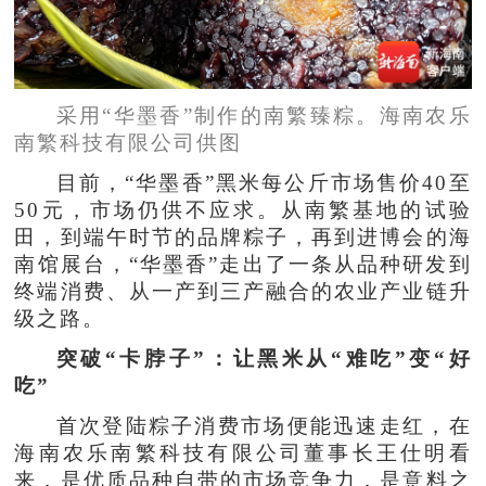
采用“华墨香”制作的南繁臻粽。海南农乐
南繁科技有限公司供图
目前，“华墨香”黑米每公斤市场售价40至
50元，市场仍供不应求。从南繁基地的试验
田，到端午时节的品牌粽子，再到进博会的海
南馆展台，“华墨香”走出了一条从品种研发到
终端消费、从一产到三产融合的农业产业链升
级之路。
突破“卡脖子”：让黑米从“难吃”变“好
吃”
首次登陆粽子消费市场便能迅速走红，在
海南农乐南繁科技有限公司董事长王仕明看
来，是优质品种自带的市场竞争力，是意料之