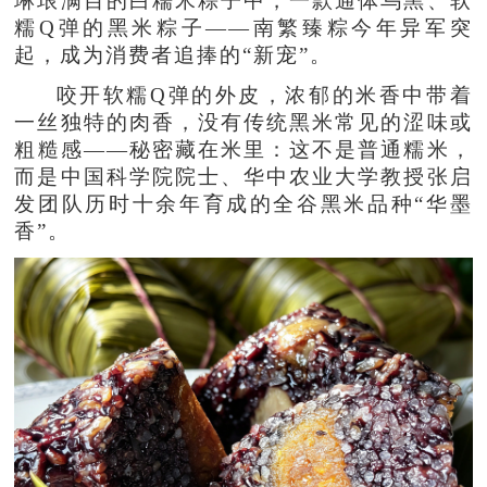
琳琅满目的白糯米粽子中，一款通体乌黑、软
糯Q弹的黑米粽子——南繁臻粽今年异军突
起，成为消费者追捧的“新宠”。
咬开软糯Q弹的外皮，浓郁的米香中带着
一丝独特的肉香，没有传统黑米常见的涩味或
粗糙感——秘密藏在米里：这不是普通糯米，
而是中国科学院院士、华中农业大学教授张启
发团队历时十余年育成的全谷黑米品种“华墨
香”。