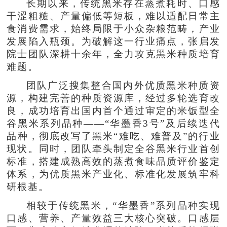
长期以来，传统黑米存在蒸煮耗时、口感
干涩粗糙、产量偏低等短板，难以适配日常主
食消费需求，始终局限于小众杂粮范畴，产业
发展陷入瓶颈。为破解这一行业痛点，张启发
院士团队深耕十余年，全力攻克黑米种质培育
难题。
团队广泛搜集整合国内外优质黑米种质资
源，构建完善的种质资源库，经过多轮选育改
良，成功培育出国内首个通过审定的米饭型全
谷黑米系列品种——“华墨香3号”及后续迭代
品种，彻底改写了黑米“难吃、难普及”的行业
现状。同时，团队牵头制定全谷黑米行业首创
标准，搭建成熟高效的蒸煮食味品质评价鉴定
体系，为优质黑米产业化、标准化发展筑牢科
研根基。
相较于传统黑米，“华墨香”系列品种实现
口感、营养、产量效益三大核心突破。口感层