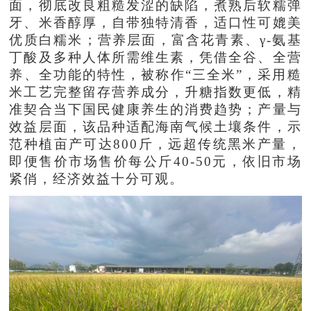
面，彻底改良粗糙发涩的缺陷，煮熟后软糯弹
牙、米香醇厚，自带独特清香，适口性可媲美
优质白糯米；营养层面，富含花青素、γ-氨基
丁酸及多种人体所需维生素，凭借全谷、全营
养、全功能的特性，被称作“三全米”，采用糙
米工艺完整留存营养成分，升糖指数更低，精
准契合当下国民健康养生的消费趋势；产量与
效益层面，该品种适配海南气候土壤条件，示
范种植亩产可达800斤，远超传统黑米产量，
即便售价市场售价每公斤40-50元，依旧市场
紧俏，经济效益十分可观。