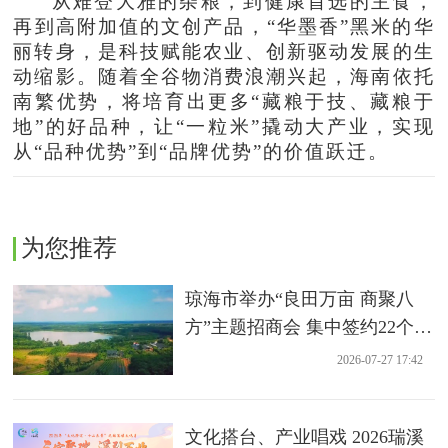
从难登大雅的杂粮，到健康首选的主食，
再到高附加值的文创产品，“华墨香”黑米的华
丽转身，是科技赋能农业、创新驱动发展的生
动缩影。随着全谷物消费浪潮兴起，海南依托
南繁优势，将培育出更多“藏粮于技、藏粮于
地”的好品种，让“一粒米”撬动大产业，实现
从“品种优势”到“品牌优势”的价值跃迁。
为您推荐
琼海市举办“良田万亩 商聚八
方”主题招商会 集中签约22个农
业项目
2026-07-27 17:42
文化搭台、产业唱戏 2026瑞溪