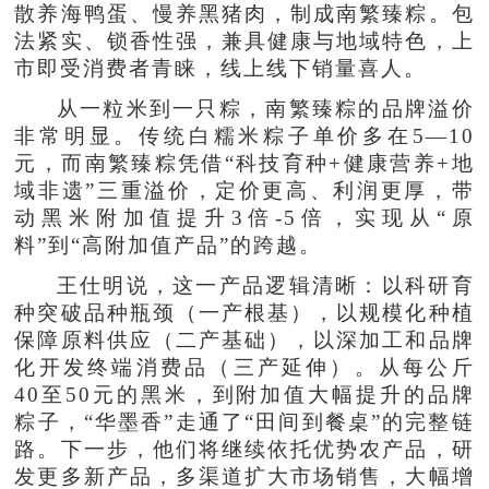
散养海鸭蛋、慢养黑猪肉，制成南繁臻粽。包
法紧实、锁香性强，兼具健康与地域特色，上
市即受消费者青睐，线上线下销量喜人。
从一粒米到一只粽，南繁臻粽的品牌溢价
非常明显。传统白糯米粽子单价多在5—10
元，而南繁臻粽凭借“科技育种+健康营养+地
域非遗”三重溢价，定价更高、利润更厚，带
动黑米附加值提升3倍-5倍，实现从“原
料”到“高附加值产品”的跨越。
王仕明说，这一产品逻辑清晰：以科研育
种突破品种瓶颈（一产根基），以规模化种植
保障原料供应（二产基础），以深加工和品牌
化开发终端消费品（三产延伸）。从每公斤
40至50元的黑米，到附加值大幅提升的品牌
粽子，“华墨香”走通了“田间到餐桌”的完整链
路。下一步，他们将继续依托优势农产品，研
发更多新产品，多渠道扩大市场销售，大幅增