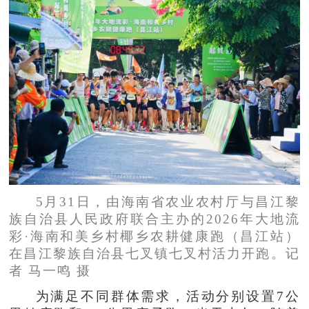
5月31日，由海南省农业农村厅与昌江黎
族自治县人民政府联合主办的2026年大地流
彩·海南和美乡村椰乡农耕健康跑（昌江站）
在昌江黎族自治县七叉镇七叉村活力开跑。记
者 马一鸣 摄
为满足不同群体需求，活动分别设置7公