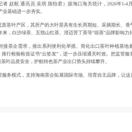
 赵航 通讯员 吴琪 陈怡君）据海口海关统计，2026年1-4
，产业基础进一步夯实。
优质茶叶产区，其所产的大叶茶具有生长周期短、采摘期长、香
近年来，白沙绿茶、五指山红茶、澄迈苦丁茶等“琼茶”品牌影响
对接茶企需求，推出系列便利化举措。简化出口茶叶种植基地备
，推行检验检疫证书“云签发”，进一步压缩通关时效。把监管
口茶叶品质安全，护航特色茶产业出口势头持续攀升。
管服务模式，支持海南茶企拓展国际市场、培育自主品牌，让这片