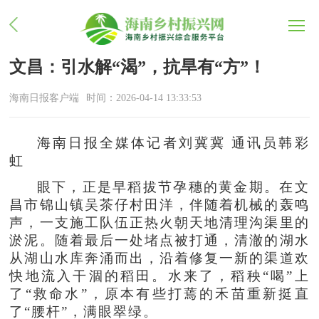
文昌：引水解“渴”，抗旱有“方”！
海南日报客户端
时间：2026-04-14 13:33:53
海南日报全媒体记者刘冀冀 通讯员韩彩
虹
眼下，正是早稻拔节孕穗的黄金期。在文
昌市锦山镇吴茶仔村田洋，伴随着机械的轰鸣
声，一支施工队伍正热火朝天地清理沟渠里的
淤泥。随着最后一处堵点被打通，清澈的湖水
从湖山水库奔涌而出，沿着修复一新的渠道欢
快地流入干涸的稻田。水来了，稻秧“喝”上
了“救命水”，原本有些打蔫的禾苗重新挺直
了“腰杆”，满眼翠绿。