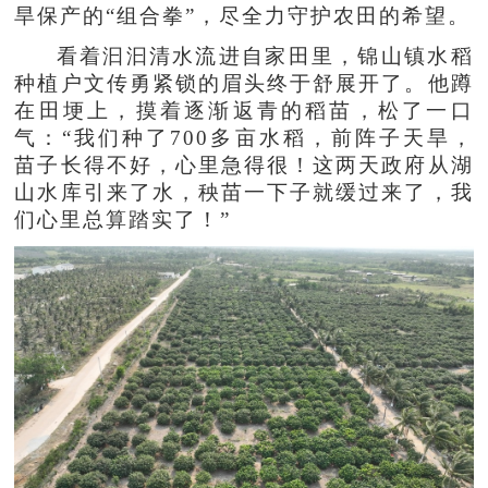
旱保产的“组合拳”，尽全力守护农田的希望。
看着汩汩清水流进自家田里，锦山镇水稻
种植户文传勇紧锁的眉头终于舒展开了。他蹲
在田埂上，摸着逐渐返青的稻苗，松了一口
气：“我们种了700多亩水稻，前阵子天旱，
苗子长得不好，心里急得很！这两天政府从湖
山水库引来了水，秧苗一下子就缓过来了，我
们心里总算踏实了！”