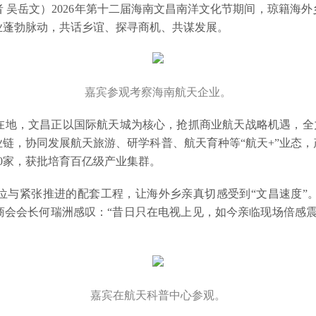
者 吴岳文）2026年第十二届海南文昌南洋文化节期间，琼籍海
业蓬勃脉动，共话乡谊、探寻商机、共谋发展。
嘉宾参观考察海南航天企业。
地，文昌正以国际航天城为核心，抢抓商业航天战略机遇，全力打
链，协同发展航天旅游、研学科普、航天育种等“航天+”业态，产
00家，获批培育百亿级产业集群。
位与紧张推进的配套工程，让海外乡亲真切感受到“文昌速度”
商会会长何瑞洲感叹：“昔日只在电视上见，如今亲临现场倍感震
嘉宾在航天科普中心参观。