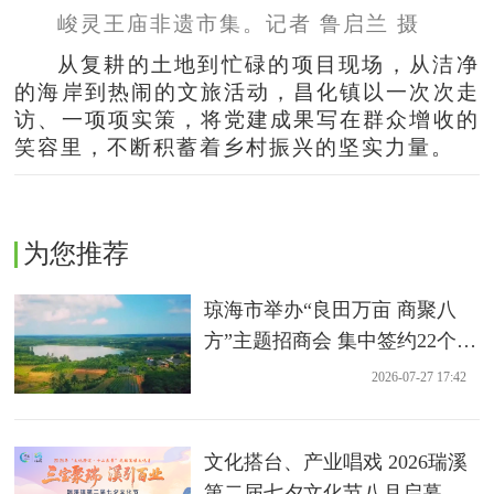
峻灵王庙非遗市集。记者 鲁启兰 摄
从复耕的土地到忙碌的项目现场，从洁净
的海岸到热闹的文旅活动，昌化镇以一次次走
访、一项项实策，将党建成果写在群众增收的
笑容里，不断积蓄着乡村振兴的坚实力量。
为您推荐
琼海市举办“良田万亩 商聚八
方”主题招商会 集中签约22个农
业项目
2026-07-27 17:42
文化搭台、产业唱戏 2026瑞溪
第二届七夕文化节八月启幕