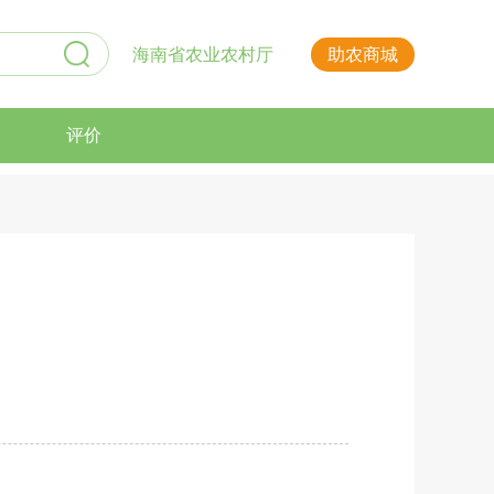
海南省农业农村厅
助农商城
评价