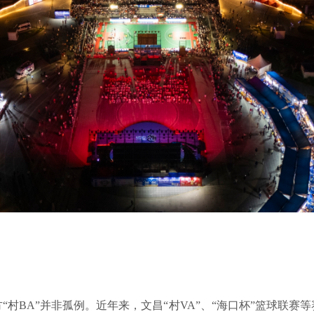
“村BA”并非孤例。近年来，文昌“村VA”、“海口杯”篮球联