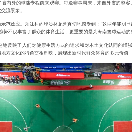
了省内外的球迷专程前来观赛。每逢赛事周末，来自外省的游客
化交流景象。
的示范效应。乐妹村的球员林龙誉真切地感受到：“这两年能明显
种趋势不仅丰富了群众的体育生活，更重要的是为海南篮球运动的
刻地反映了人们对健康生活方式的追求和对本土文化认同的增强。
与地方文化的特色交相辉映，展现出新时代群众体育的多元价值