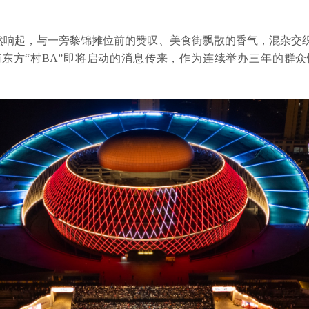
响起，与一旁黎锦摊位前的赞叹、美食街飘散的香气，混杂交织
海南东方“村BA”即将启动的消息传来，作为连续举办三年的群