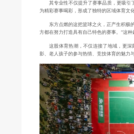
其专业性不仅提升了赛事品质，更吸引
为精彩赛事喝彩，形成了独特的区域体育文
东方点燃的这把篮球之火，正产生积极
方都在努力打造具有自己特色的赛事。”这
这股体育热潮，不仅连接了地域，更深
影、老人孩子的参与热情、竞技体育的魅力