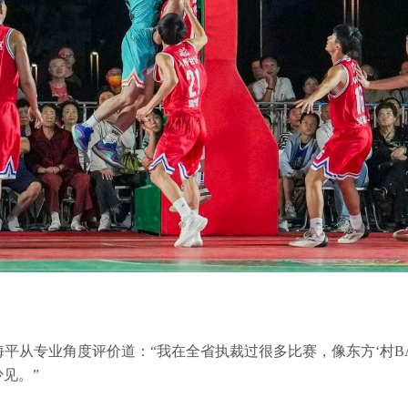
平从专业角度评价道：“我在全省执裁过很多比赛，像东方‘村B
见。”