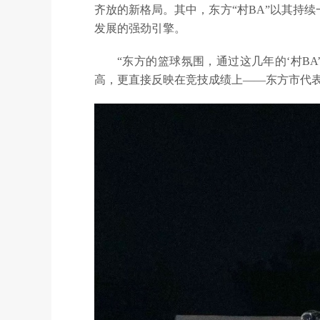
齐放的新格局。其中，东方“村BA”以其持
发展的强劲引擎。
“东方的篮球氛围，通过这几年的‘村B
高，更直接反映在竞技成绩上——东方市代