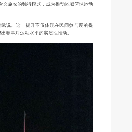
融合文旅农的独特模式，成为推动区域篮球运动
唐建武说。这一提升不仅体现在民间参与度的提
现出赛事对运动水平的实质性推动。