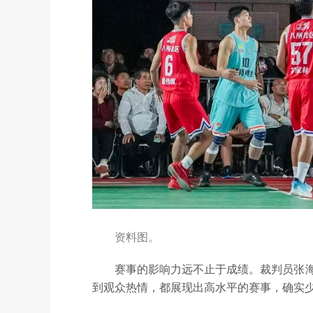
资料图。
赛事的影响力远不止于成绩。裁判员张海
到观众热情，都展现出高水平的赛事，确实少