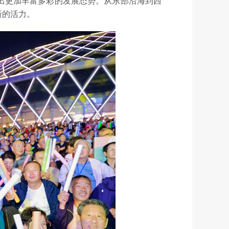
出更加丰富多彩的发展态势。从东部沿海到西
新的活力。