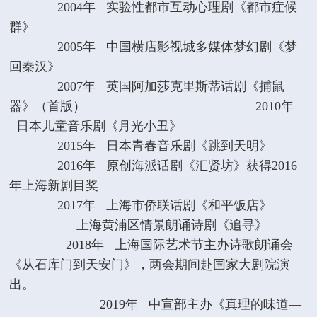
2004年 实验性
都市互动心理剧《都市症候
群》
2005年
中国
横店影视城多媒体梦幻剧《梦
回秦汉》
2007年
英国阿加莎克里斯蒂
话剧《捕鼠
器》（首版）
2010年
日本
儿童音乐剧《月光小丑》
2015年 日本青春音乐剧《跳到天明》
2016年 原创海派话剧《汇贤坊》获得2016
年上海新剧目奖
2017年 上海市侨联话剧《和平饭店》
上海黄浦区情景朗诵诗剧《追寻》
2018年 上海国际艺术节主办诗歌朗诵会
《从石库门到天安门》，两会期间赴国家大剧院演
出。
2019年 中宣部主办《真理的味道—