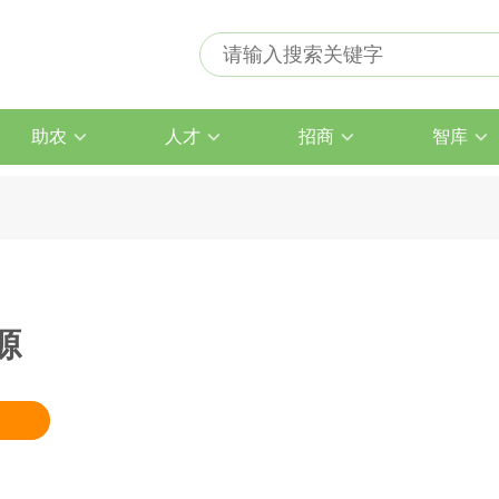
助农
人才
招商
智库
源